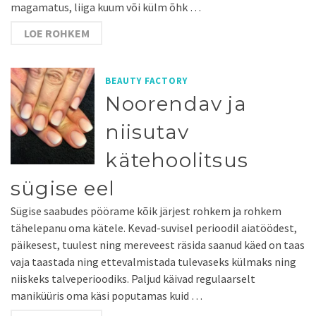
magamatus, liiga kuum või külm õhk …
LOE ROHKEM
BEAUTY FACTORY
Noorendav ja
niisutav
kätehoolitsus
sügise eel
Sügise saabudes pöörame kõik järjest rohkem ja rohkem
tähelepanu oma kätele. Kevad-suvisel perioodil aiatöödest,
päikesest, tuulest ning mereveest räsida saanud käed on taas
vaja taastada ning ettevalmistada tulevaseks külmaks ning
niiskeks talveperioodiks. Paljud käivad regulaarselt
maniküüris oma käsi poputamas kuid …