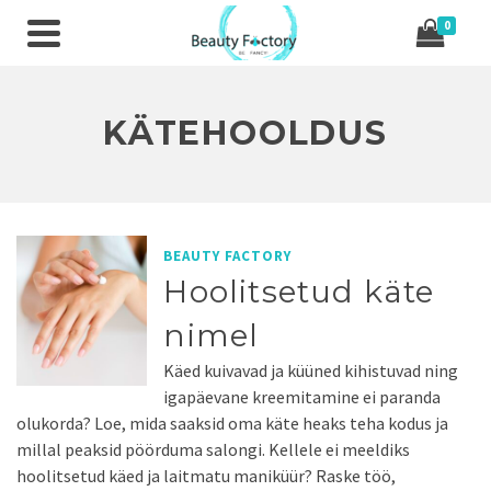
0
KÄTEHOOLDUS
BEAUTY FACTORY
Hoolitsetud käte
nimel
Käed kuivavad ja küüned kihistuvad ning
igapäevane kreemitamine ei paranda
olukorda? Loe, mida saaksid oma käte heaks teha kodus ja
millal peaksid pöörduma salongi. Kellele ei meeldiks
hoolitsetud käed ja laitmatu maniküür? Raske töö,