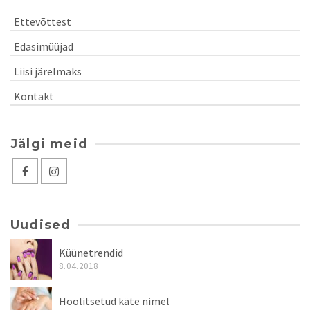
Ettevõttest
Edasimüüjad
Liisi järelmaks
Kontakt
Jälgi meid
Uudised
Küünetrendid
8.04.2018
Hoolitsetud käte nimel