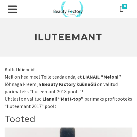
0
ILUTEEMANT
Kallid kliendid!
Meil on hea meel Teile teada anda, et
LIANAIL “Meloni”
lõhnaga kreem ja
Beauty Factory küüneõli
on valitud
parimateks “Iluteemant 2018 poolt”!
Ühtlasi on valitud
Lianail “Matt-top”
parimaks profitooteks
“Iluteemant 2017” poolt.
Tooted