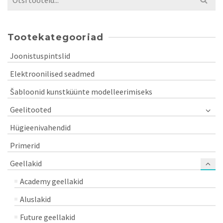
for:
Tootekategooriad
Joonistuspintslid
Elektroonilised seadmed
Šabloonid kunstküünte modelleerimiseks
Geelitooted
Hügieenivahendid
Primerid
Geellakid
Academy geellakid
Aluslakid
Future geellakid