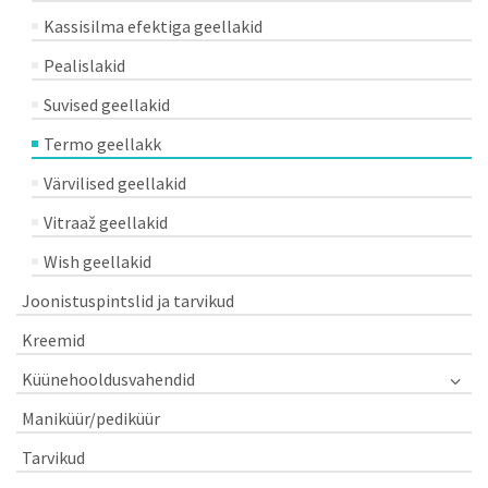
Kassisilma efektiga geellakid
Pealislakid
Suvised geellakid
Termo geellakk
Värvilised geellakid
Vitraaž geellakid
Wish geellakid
Joonistuspintslid ja tarvikud
Kreemid
Küünehooldusvahendid
Maniküür/pediküür
Tarvikud