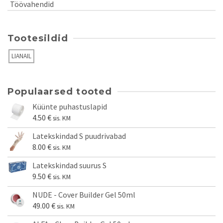
Töövahendid
Tootesildid
LIANAIL
Populaarsed tooted
Küünte puhastuslapid
4.50
€
sis. KM
Latekskindad S puudrivabad
8.00
€
sis. KM
Latekskindad suurus S
9.50
€
sis. KM
NUDE - Cover Builder Gel 50ml
49.00
€
sis. KM