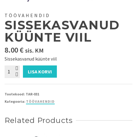
TÖÖVAHENDID
SISSEKASVANUD
KÜÜNTE VIIL
8.00
€
sis. KM
Sissekasvanud küünte viil
Sissekasvanud
LISA KORVI
küünte
viil
kogus
Tootekood:
TAR-031
Kategooria:
TÖÖVAHENDID
Related Products